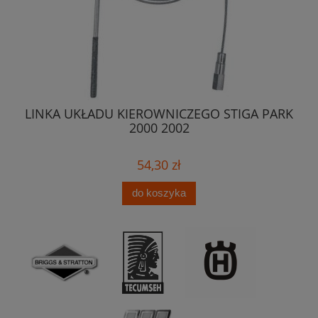
135
LINKA UKŁADU KIEROWNICZEGO STIGA PARK
Zb
2000 2002
54,30 zł
do koszyka