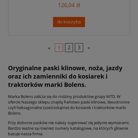
126,04 zł
do koszyka
«
1
2
3
»
Oryginalne paski klinowe, noża, jazdy
oraz ich zamienniki do kosiarek i
traktorków marki Bolens.
Marka Bolens zalicza się do rodziny produktów grupy MTD. W
ofercie Naszego sklepu znajdą Państwo paski klinowe, dwustronne
czyli heksagonalne (sześciokątne) do kosiarek i traktorków marki
Bolens.
Przy doborze pasków nie należy sugerować się jedynie wymiarami.
Bardzo ważne są również numery katalogowe, na których głównie
bazuje nasza firma.