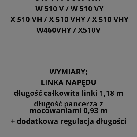
W 510 V / W 510 VY
X 510 VH / X 510 VHY /
X 510 VHY
W460VHY /
X510V
WYMIARY;
LINKA NAPĘDU
długość całkowita linki 1,18 m
długość pancerza z
mocowaniami 0,93 m
+ dodatkowa regulacja długości