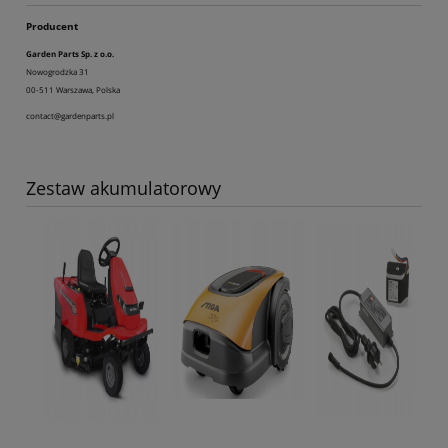
Producent
Garden Parts Sp. z o.o.
Nowogrodzka 31
00-511 Warszawa, Polska
contact@gardenparts.pl
Zestaw akumulatorowy