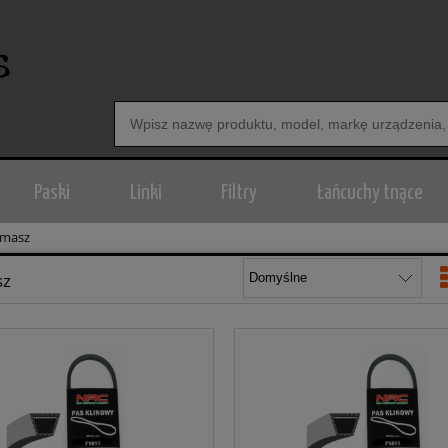
Paski
Linki
Filtry
Łańcuchy tnące
tmasz
sz