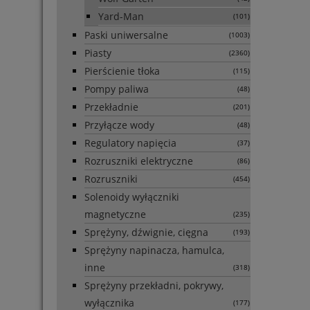
Yard-Man
(101)
Paski uniwersalne
(1003)
Piasty
(2360)
Pierścienie tłoka
(115)
Pompy paliwa
(48)
Przekładnie
(201)
Przyłącze wody
(48)
Regulatory napięcia
(37)
Rozruszniki elektryczne
(86)
Rozruszniki
(454)
Solenoidy wyłączniki
magnetyczne
(235)
Sprężyny, dźwignie, cięgna
(193)
Sprężyny napinacza, hamulca,
inne
(318)
Sprężyny przekładni, pokrywy,
wyłącznika
(177)