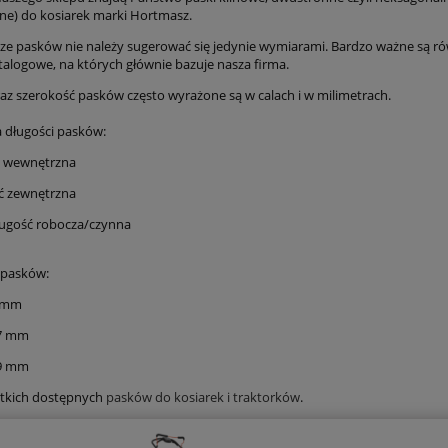
tne) do kosiarek marki Hortmasz.
ze pasków nie należy sugerować się jedynie wymiarami. Bardzo ważne są r
alogowe, na których głównie bazuje nasza firma.
raz szerokość pasków często wyrażone są w calach i w milimetrach.
 długości pasków:
ść wewnętrzna
ść zewnętrzna
długość robocza/czynna
 pasków:
5 mm
,7 mm
,9 mm
stkich dostępnych
pasków do kosiarek i traktorków
.