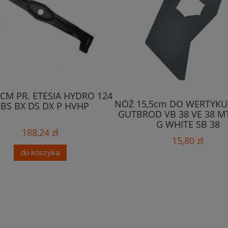
CM PR. ETESIA HYDRO 124
NÓŻ 15,5cm DO WERTYK
 BS BX DS DX P HVHP
GUTBROD VB 38 VE 38 MT
G WHITE SB 38
188,24 zł
15,80 zł
do koszyka