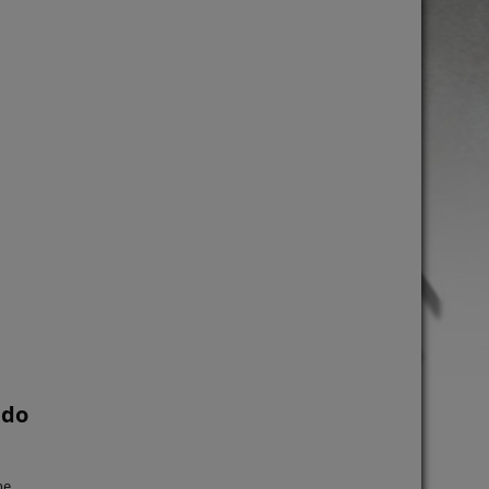
 do
ne