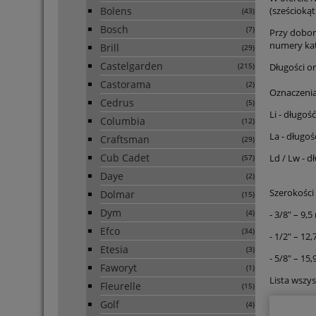
(sześcioką
Bolens
(43)
Bosch
(7)
Przy dobor
numery kat
Brill
(29)
Castelgarden
Długości o
(215)
Castorama
(2)
Oznaczenia
Cedrus
(5)
Li - długo
Columbia
(12)
La - długo
Craftsman
(29)
Cub Cadet
Ld / Lw - 
(57)
Daye
(2)
Szerokości
Dolmar
(15)
Dym
- 3/8" – 9,
(4)
Efco
(34)
- 1/2" – 12
Etesia
(3)
- 5/8" – 15
Faworyt
(1)
Lista wszy
Fleurelle
(15)
Golf
(4)