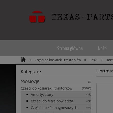
Strona główna
Noże
»
»
»
Części do kosiarek i traktorków
Paski
Hor
Hortma
Kategorie
PROMOCJE
(2)
Części do kosiarek i traktorków
(29205)
Amortyzatory
(29)
Części do filtra powietrza
(24)
Części do kół magnesowych
(34)