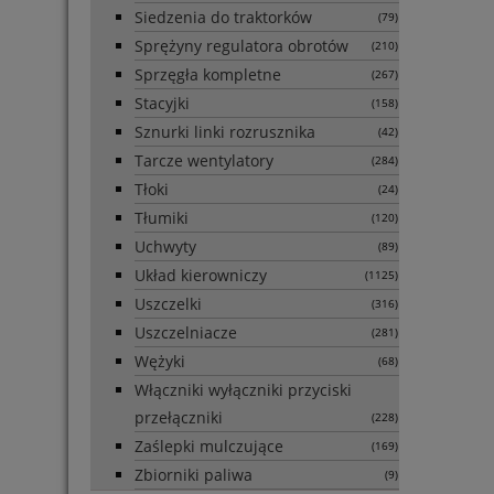
Siedzenia do traktorków
(79)
Sprężyny regulatora obrotów
(210)
Sprzęgła kompletne
(267)
Stacyjki
(158)
Sznurki linki rozrusznika
(42)
Tarcze wentylatory
(284)
Tłoki
(24)
Tłumiki
(120)
Uchwyty
(89)
Układ kierowniczy
(1125)
Uszczelki
(316)
Uszczelniacze
(281)
Wężyki
(68)
Włączniki wyłączniki przyciski
przełączniki
(228)
Zaślepki mulczujące
(169)
Zbiorniki paliwa
(9)