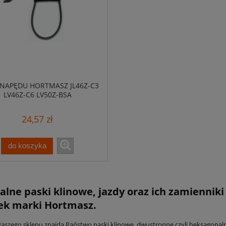
 NAPĘDU HORTMASZ JL46Z-C3
LV46Z-C6 LV50Z-BSA
24,57 zł
do koszyka
alne paski klinowe, jazdy oraz ich zamienniki
ek marki Hortmasz.
Naszego sklepu znajdą Państwo paski klinowe, dwustronne czyli heksagonal