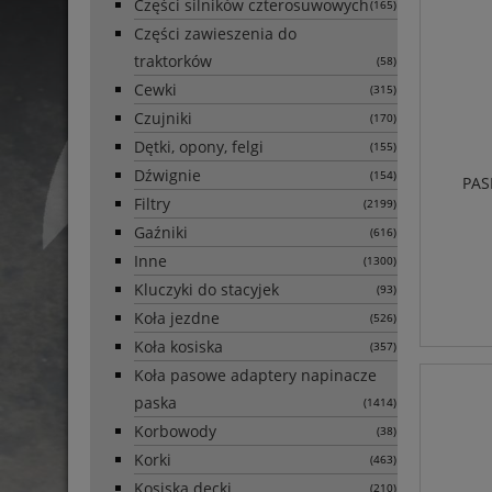
Części silników czterosuwowych
(165)
Części zawieszenia do
traktorków
(58)
Cewki
(315)
Czujniki
(170)
Dętki, opony, felgi
(155)
Dźwignie
(154)
PAS
Filtry
(2199)
Gaźniki
(616)
Inne
(1300)
Kluczyki do stacyjek
(93)
Koła jezdne
(526)
Koła kosiska
(357)
Koła pasowe adaptery napinacze
paska
(1414)
Korbowody
(38)
Korki
(463)
Kosiska decki
(210)