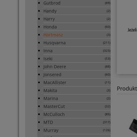
Gutbrod
(89)
Handy
(2)
Harry
(2)
Honda
(60)
Jeżel
Hortmasz
(3)
Husqvarna
(211)
Inna
(323)
Iseki
(53)
John Deere
(88)
Jonsered
(60)
MacAllister
(11)
Produkt
Makita
(3)
Marina
(2)
MasterCut
(32)
McCulloch
(85)
MTD
(317)
Murray
(126)