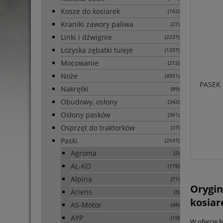
Kosze do kosiarek
(102)
Kraniki zawory paliwa
(27)
Linki i dźwignie
(2237)
Łożyska zębatki tuleje
(1207)
Mocowanie
(212)
Noże
(4951)
PASEK
Nakrętki
(89)
Obudowy, osłony
(342)
Osłony pasków
(361)
Osprzęt do traktorków
(37)
Paski
(2597)
Agroma
(2)
AL-KO
(176)
Alpina
(71)
Orygin
Ariens
(3)
kosiar
AS-Motor
(48)
AYP
(10)
W ofercie 