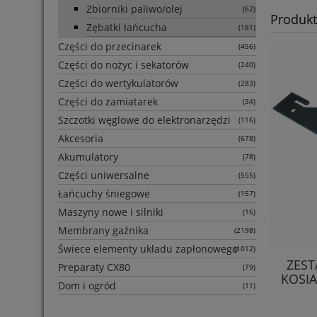
Zbiorniki paliwo/olej
(62)
Produkt
Zębatki łańcucha
(181)
Części do przecinarek
(456)
Części do nożyc i sekatorów
(240)
Części do wertykulatorów
(283)
Części do zamiatarek
(34)
Szczotki węglowe do elektronarzędzi
(116)
Akcesoria
(678)
Akumulatory
(78)
Części uniwersalne
(555)
Łańcuchy śniegowe
(157)
Maszyny nowe i silniki
(16)
Membrany gaźnika
(2198)
Świece elementy układu zapłonowego
(1012)
NÓŻ 16,3CM KPL. 15 SZT CESAR
ZEST
Preparaty CX80
(79)
45P SOLO 516 518 519
KOSIA
Dom i ogród
(11)
155,71 zł