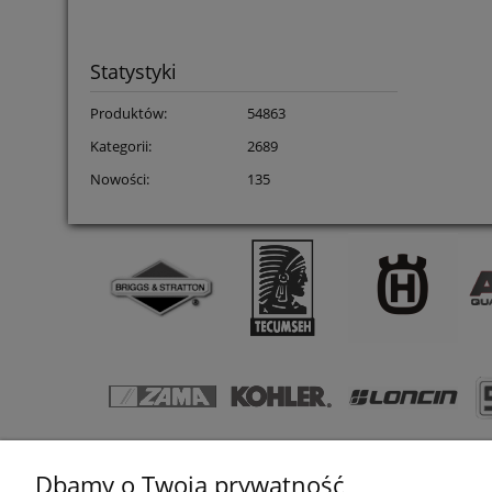
Statystyki
Produktów:
54863
Kategorii:
2689
Nowości:
135
Dbamy o Twoją prywatność