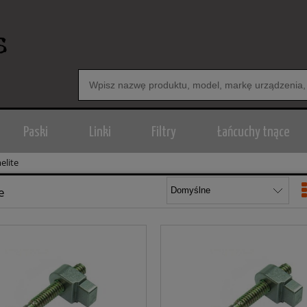
Paski
Linki
Filtry
Łańcuchy tnące
lite
e