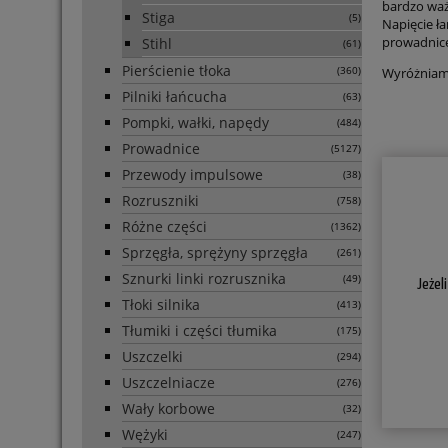
bardzo waż
Stiga
(5)
Napięcie ł
prowadnic
Stihl
(61)
Pierścienie tłoka
Wyróżniamy
(360)
Pilniki łańcucha
(63)
Pompki, wałki, napędy
(484)
Prowadnice
(5127)
Przewody impulsowe
(38)
Rozruszniki
(758)
Różne części
(1362)
Sprzęgła, sprężyny sprzęgła
(261)
Sznurki linki rozrusznika
(49)
Jeżel
Tłoki silnika
(413)
Tłumiki i części tłumika
(175)
Uszczelki
(294)
Uszczelniacze
(276)
Wały korbowe
(32)
Wężyki
(247)