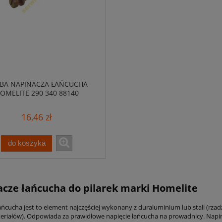
BA NAPINACZA ŁAŃCUCHA
OMELITE 290 340 88140
16,46 zł
do koszyka
cze łańcucha do pilarek marki Homelite
ńcucha jest to element najczęściej wykonany z duraluminium lub stali (rzadz
eriałów). Odpowiada za prawidłowe napięcie łańcucha na prowadnicy. Napin