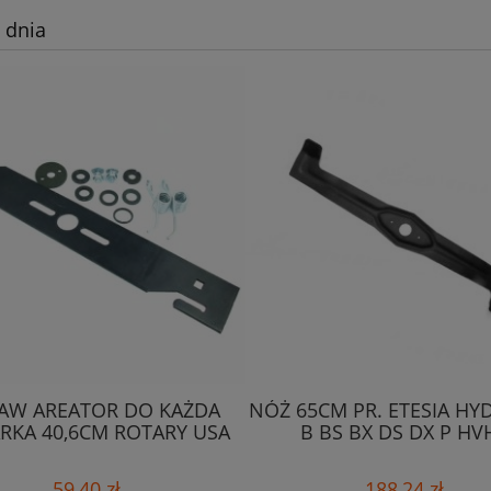
 dnia
AW AREATOR DO KAŻDA
NÓŻ 65CM PR. ETESIA HY
RKA 40,6CM ROTARY USA
B BS BX DS DX P HV
59,40 zł
188,24 zł