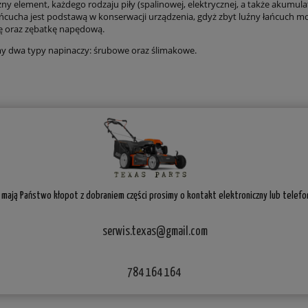
ny element, każdego rodzaju piły (spalinowej, elektrycznej, a także akumula
ańcucha jest podstawą w konserwacji urządzenia, gdyż zbyt luźny łańcuch m
ę oraz zębatkę napędową.
 dwa typy napinaczy: śrubowe oraz ślimakowe.
i mają Państwo kłopot z dobraniem części prosimy o kontakt elektroniczny lub telefon
serwis.texas@gmail.com
784 164 164