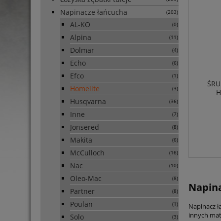
Napinacze łańcucha
(203)
AL-KO
(0)
Alpina
(11)
Dolmar
(4)
Echo
(6)
Efco
(1)
ŚRU
Homelite
(3)
H
Husqvarna
(36)
Inne
(7)
Jonsered
(8)
Makita
(6)
McCulloch
(16)
Nac
(10)
Oleo-Mac
(8)
Napina
Partner
(8)
Poulan
(1)
Napinacz ła
innych mat
Solo
(3)