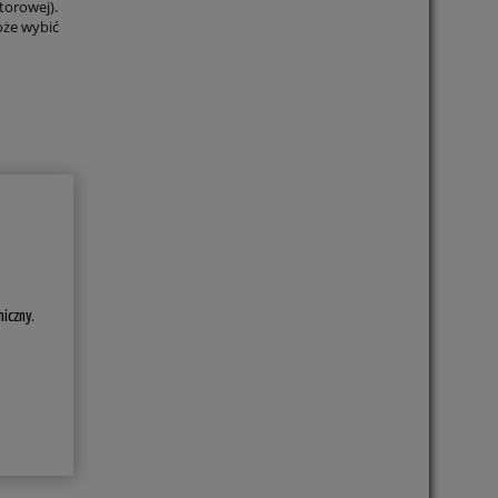
torowej).
oże wybić
iczny.