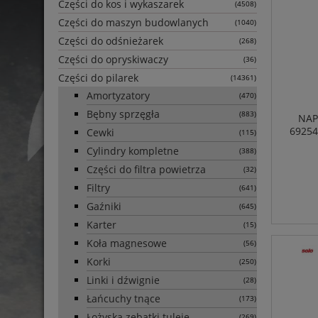
Części do kos i wykaszarek
(4508)
Części do maszyn budowlanych
(1040)
Części do odśnieżarek
(268)
Części do opryskiwaczy
(36)
Części do pilarek
(14361)
Amortyzatory
(470)
Bębny sprzęgła
(883)
NAP
69254
Cewki
(115)
Cylindry kompletne
(388)
Części do filtra powietrza
(32)
Filtry
(641)
Gaźniki
(645)
Karter
(15)
Koła magnesowe
(56)
Korki
(250)
Linki i dźwignie
(28)
Łańcuchy tnące
(173)
Łożyska zębatki tuleje
(269)