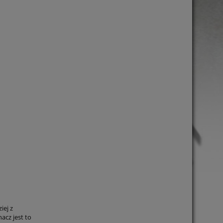
iej z
acz jest to