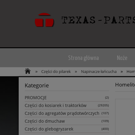
Strona główna
Noże
»
»
»
Części do pilarek
Napinacze łańcucha
Home
Homelit
Kategorie
PROMOCJE
(2)
Części do kosiarek i traktorków
(29205)
Części do agregatów prądotwórczych
(107)
Części do dmuchaw
(109)
Części do glebogryzarek
(400)