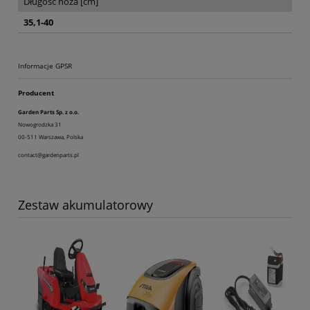
Długość noża [cm]
35,1-40
Informacje GPSR
Producent
Garden Parts Sp. z o.o.
Nowogrodzka 31
00-511 Warszawa, Polska
contact@gardenparts.pl
Zestaw akumulatorowy