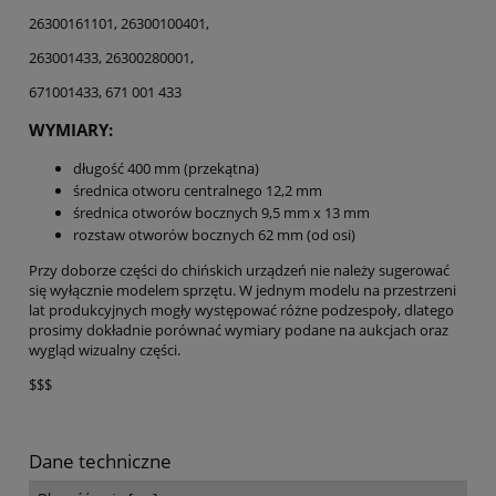
26300161101, 26300100401,
263001433, 26300280001,
671001433, 671 001 433
WYMIARY:
długość 400 mm (przekątna)
średnica otworu centralnego 12,2 mm
średnica otworów bocznych 9,5 mm x 13 mm
rozstaw otworów bocznych 62 mm (od osi)
Przy doborze części do chińskich urządzeń nie należy sugerować
się wyłącznie modelem sprzętu. W jednym modelu na przestrzeni
lat produkcyjnych mogły występować różne podzespoły, dlatego
prosimy dokładnie porównać wymiary podane na aukcjach oraz
wygląd wizualny części.
$$$
Dane techniczne