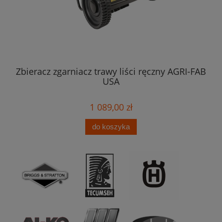
516
Zbieracz zgarniacz trawy liści ręczny AGRI-FAB
USA
TE
1 089,00 zł
do koszyka