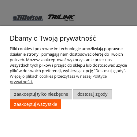
Dbamy o Twoją prywatność
Pomoc
Pliki cookies i pokrewne im technologie umożliwiają poprawne
działanie strony i pomagają nam dostosować ofertę do Twoich
WSO TEXAS
potrzeb. Możesz zaakceptować wykorzystanie przez nas
wszystkich tych plików i przejść do sklepu lub dostosować użycie
Moje konto
plików do swoich preferencji, wybierając opcję "Dostosuj zgody".
Więcej o plikach cookies przeczytasz w naszej Polityce
prywatności.
Zakupy
zaakceptuj tylko niezbędne
dostosuj zgody
Informacje
zaakceptuj wszystkie
pokaż pełną wersję strony
WSO TEXAS © 2017
Sklep internetowy Shoper Premium