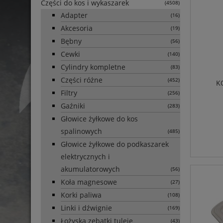
Części do kos i wykaszarek
(4508)
Adapter
(16)
Akcesoria
(19)
Bębny
(56)
Cewki
(140)
Cylindry kompletne
(83)
Części różne
(452)
K
Filtry
(256)
Gaźniki
(283)
Głowice żyłkowe do kos
spalinowych
(485)
Głowice żyłkowe do podkaszarek
elektrycznych i
akumulatorowych
(56)
Koła magnesowe
(27)
Korki paliwa
(108)
Linki i dźwignie
(169)
Łożyska zębatki tuleje
(43)