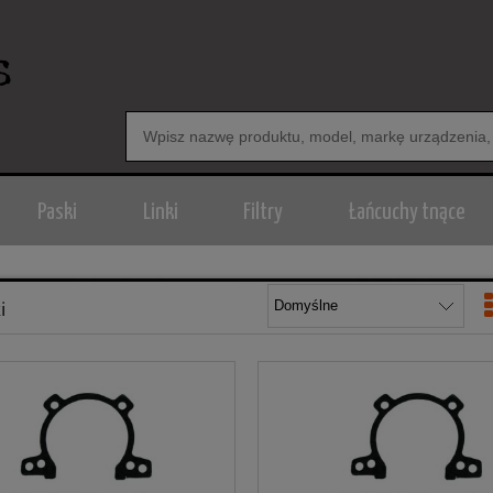
Paski
Linki
Filtry
Łańcuchy tnące
i