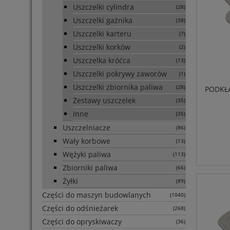
Uszczelki cylindra
(28)
Uszczelki gaźnika
(38)
Uszczelki karteru
(7)
Uszczelki korków
(2)
Uszczelka króćca
(13)
Uszczelki pokrywy zaworów
(1)
Uszczelki zbiornika paliwa
(28)
PODKŁA
Zestawy uszczelek
(35)
Inne
(35)
Uszczelniacze
(86)
Wały korbowe
(13)
Wężyki paliwa
(113)
Zbiorniki paliwa
(66)
Żyłki
(89)
Części do maszyn budowlanych
(1040)
Części do odśnieżarek
(268)
Części do opryskiwaczy
(36)