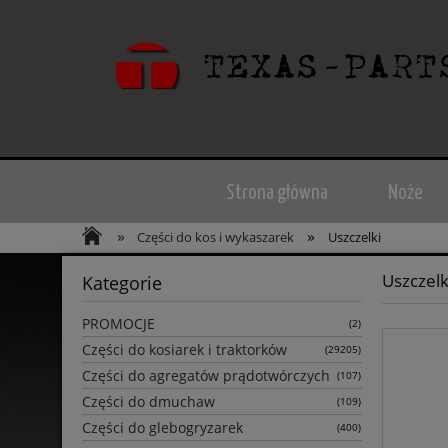
Strona główna
Noże
»
»
Części do kos i wykaszarek
Uszczelki
Uszczelk
Kategorie
PROMOCJE
(2)
Części do kosiarek i traktorków
(29205)
Części do agregatów prądotwórczych
(107)
Części do dmuchaw
(109)
Części do glebogryzarek
(400)