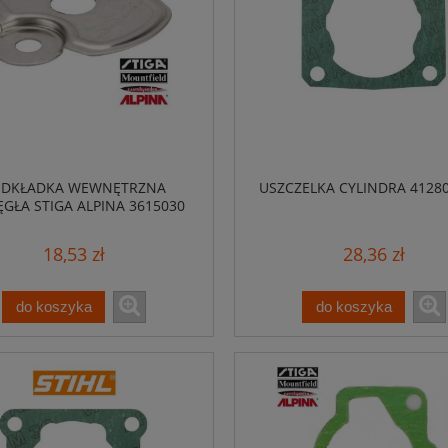
ODKŁADKA WEWNĘTRZNA
USZCZELKA CYLINDRA 4128
ĘGŁA STIGA ALPINA 3615030
18,53 zł
28,36 zł
do koszyka
do koszyka