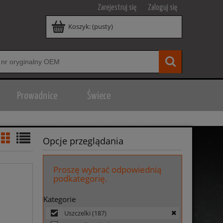
Zarejestruj się
Zaloguj się
Koszyk:
(pusty)
Prowadnice
Świece
Opcje przeglądania
Proszę wybrać odpowiednią
podkategorię.
Kategorie
Uszczelki
(187)