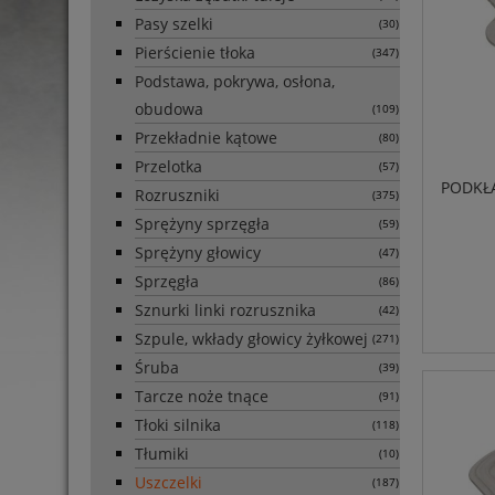
Pasy szelki
(30)
Pierścienie tłoka
(347)
Podstawa, pokrywa, osłona,
obudowa
(109)
Przekładnie kątowe
(80)
Przelotka
(57)
PODKŁA
Rozruszniki
(375)
Sprężyny sprzęgła
(59)
Sprężyny głowicy
(47)
Sprzęgła
(86)
Sznurki linki rozrusznika
(42)
Szpule, wkłady głowicy żyłkowej
(271)
Śruba
(39)
Tarcze noże tnące
(91)
Tłoki silnika
(118)
Tłumiki
(10)
Uszczelki
(187)