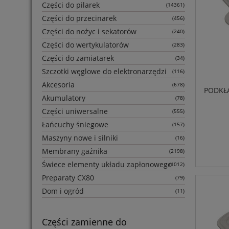
Części do pilarek
(14361)
Części do przecinarek
(456)
Części do nożyc i sekatorów
(240)
Części do wertykulatorów
(283)
Części do zamiatarek
(34)
Szczotki węglowe do elektronarzędzi
(116)
Akcesoria
(678)
PODKŁA
Akumulatory
(78)
Części uniwersalne
(555)
Łańcuchy śniegowe
(157)
Maszyny nowe i silniki
(16)
Membrany gaźnika
(2198)
Świece elementy układu zapłonowego
(1012)
Preparaty CX80
(79)
Dom i ogród
(11)
Części zamienne do