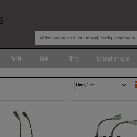
Paski
Linki
Filtry
Łańcuchy tnące