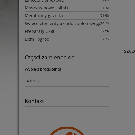
Maszyny nowe i silniki
(16)
Membrany gaźnika
(2198)
Świece elementy układu zapłonowego
(1012)
Preparaty CX80
(79)
Dom i ogród
(11)
SZCZ
Części zamienne do
Wybierz producenta
Kontakt