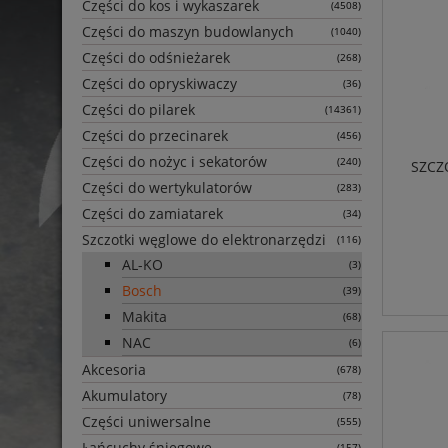
Części do kos i wykaszarek
(4508)
Części do maszyn budowlanych
(1040)
Części do odśnieżarek
(268)
Części do opryskiwaczy
(36)
Części do pilarek
(14361)
Części do przecinarek
(456)
Części do nożyc i sekatorów
(240)
SZCZ
Części do wertykulatorów
(283)
Części do zamiatarek
(34)
Szczotki węglowe do elektronarzędzi
(116)
AL-KO
(3)
Bosch
(39)
Makita
(68)
NAC
(6)
Akcesoria
(678)
Akumulatory
(78)
Części uniwersalne
(555)
Łańcuchy śniegowe
(157)