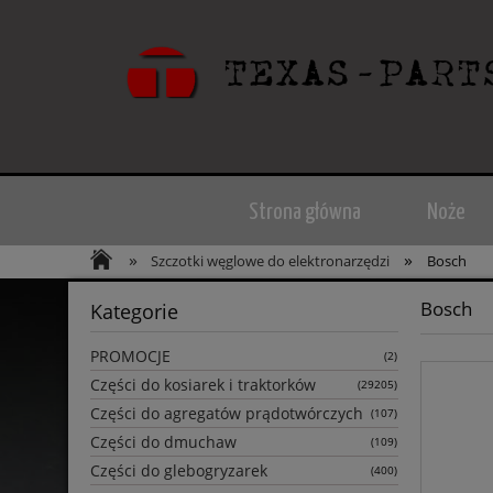
Strona główna
Noże
»
»
Szczotki węglowe do elektronarzędzi
Bosch
Bosch
Kategorie
PROMOCJE
(2)
Części do kosiarek i traktorków
(29205)
Części do agregatów prądotwórczych
(107)
Części do dmuchaw
(109)
Części do glebogryzarek
(400)