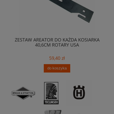
516
ZESTAW AREATOR DO KAŻDA KOSIARKA
Zb
40,6CM ROTARY USA
59,40 zł
do koszyka