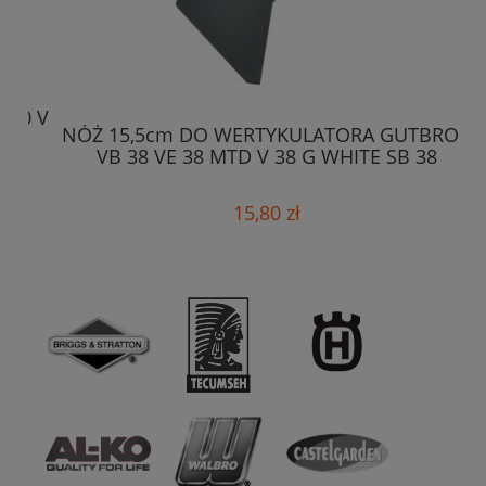
0 V
N
NÓŻ 15,5cm DO WERTYKULATORA GUTBROD
VB 38 VE 38 MTD V 38 G WHITE SB 38
15,80 zł