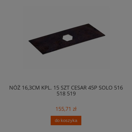
0 V
NÓŻ 16,3CM KPL. 15 SZT CESAR 45P SOLO 516
N
518 519
155,71 zł
do koszyka