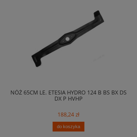
135
NÓŻ 65CM LE. ETESIA HYDRO 124 B BS BX DS
L
DX P HVHP
188,24 zł
do koszyka