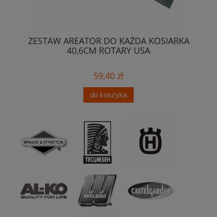
FAB
ZESTAW AREATOR DO KAŻDA KOSIARKA
L
40,6CM ROTARY USA
59,40 zł
do koszyka