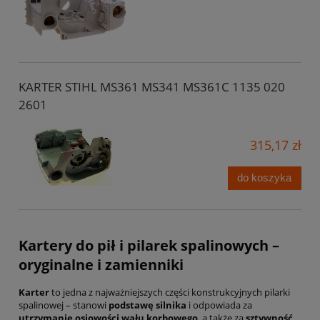
KARTER STIHL MS361 MS341 MS361C 1135 020
2601
315,17 zł
do koszyka
Kartery do pił i pilarek spalinowych –
oryginalne i zamienniki
Karter
to jedna z najważniejszych części konstrukcyjnych pilarki
spalinowej – stanowi
podstawę silnika
i odpowiada za
utrzymanie osiowości wału korbowego
, a także za
sztywność