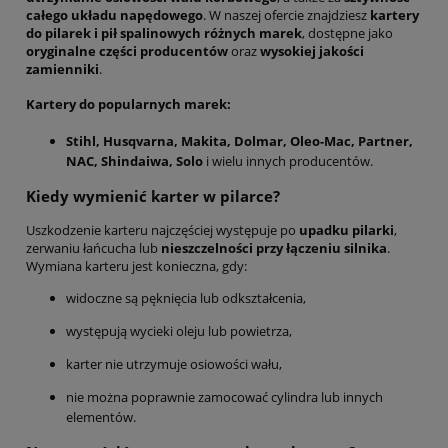
całego układu napędowego
. W naszej ofercie znajdziesz
kartery
do pilarek i pił spalinowych różnych marek
, dostępne jako
oryginalne części producentów
oraz
wysokiej jakości
zamienniki
.
Kartery do popularnych marek:
Stihl, Husqvarna, Makita, Dolmar, Oleo-Mac, Partner,
NAC, Shindaiwa, Solo
i wielu innych producentów.
Kiedy wymienić karter w pilarce?
Uszkodzenie karteru najczęściej występuje po
upadku pilarki
,
zerwaniu łańcucha lub
nieszczelności przy łączeniu silnika
.
Wymiana karteru jest konieczna, gdy:
widoczne są pęknięcia lub odkształcenia,
występują wycieki oleju lub powietrza,
karter nie utrzymuje osiowości wału,
nie można poprawnie zamocować cylindra lub innych
elementów.