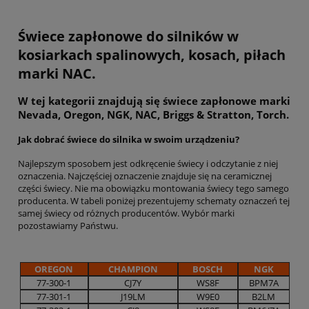
Świece zapłonowe do silników w
kosiarkach spalinowych, kosach, piłach
marki NAC.
W tej kategorii znajdują się świece zapłonowe marki
Nevada, Oregon, NGK, NAC, Briggs & Stratton, Torch.
Jak dobrać świece do silnika w swoim urządzeniu?
Najlepszym sposobem jest odkręcenie świecy i odczytanie z niej
oznaczenia. Najczęściej oznaczenie znajduje się na ceramicznej
części świecy. Nie ma obowiązku montowania świecy tego samego
producenta. W tabeli poniżej prezentujemy schematy oznaczeń tej
samej świecy od różnych producentów. Wybór marki
pozostawiamy Państwu.
OREGON
CHAMPION
BOSCH
NGK
77-300-1
CJ7Y
WS8F
BPM7A
77-301-1
J19LM
W9E0
B2LM