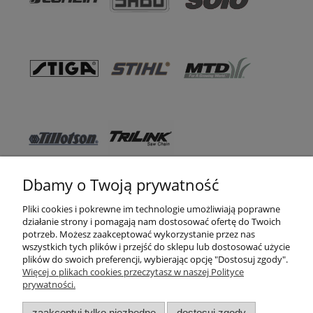
Dbamy o Twoją prywatność
Pomoc
Pliki cookies i pokrewne im technologie umożliwiają poprawne
działanie strony i pomagają nam dostosować ofertę do Twoich
WSO TEXAS
potrzeb. Możesz zaakceptować wykorzystanie przez nas
wszystkich tych plików i przejść do sklepu lub dostosować użycie
Moje konto
plików do swoich preferencji, wybierając opcję "Dostosuj zgody".
Więcej o plikach cookies przeczytasz w naszej Polityce
prywatności.
Zakupy
zaakceptuj tylko niezbędne
dostosuj zgody