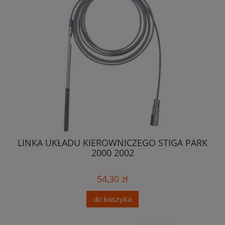
516
LINKA UKŁADU KIEROWNICZEGO STIGA PARK
Zb
2000 2002
54,30 zł
do koszyka