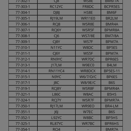
77-302-1
CJ8
WS8E
BM6/7A
77-303-1
RC12YC
FR8DC
BCPR5ES
77-304-1
DJ8J
HS8E
BM6F
77-305-1
RJ19LM
WR11E0
BR2LM
77-306-1
RCJ8
WSR8E
BMR4A
77-307-1
RCJ6Y
WSR5F
BPMR8A
77-308-1
CJ6
WS7/8E
BM7/8A
77-309-1
CJ8Y
WS7F
BPM7A
77-310-1
N11YC
W8DC
BP5ES
77-311-1
CJ6Y
WS5F
BPM7A
77-312-1
RN9YC
WR7DC
BPR6ES
77-313-1
J17LM
W9EC0
B4LM
77-314-1
RN11YC4
WR8DCX
BP5ES-11
77-315-1
N9YC
W6/7/D/C
BP6ES
77-317-1
J8C
W8/9E/C
B6S
77-319-1
RCJ8Y
WSR8F
BPMR4A
77-321-1
L86C
W8AC
B5HS
77-324-1
RCJ7Y
WSR7F
BPMR7A
77-350-1
RJ17LM
WR9EO
BR4-LM
77-351-1
J6J
W7EC
B6S
77-352-1
L92YC
W8BC
BP5HS
77-325-1
RL87YC
WR7BC
BPR6HS
77-354-1
RCJ4
-
BMR7A