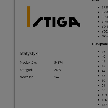
SPS
SPS
SPS
YD4
YD 4
YD5
NO-
HUSQVAR
36
Statystyki
40
41
Produktów:
54874
42
Kategorii:
2689
44
45
Nowości:
147
50
51
55
133
136
137