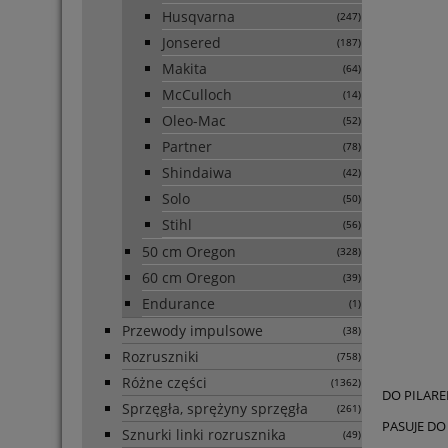
Husqvarna
(247)
Jonsered
(187)
Makita
(64)
McCulloch
(14)
Oleo-Mac
(52)
Partner
(78)
Shindaiwa
(42)
Solo
(50)
Stihl
(56)
50 cm Oregon
(328)
60 cm Oregon
(39)
Endurance
(1)
Przewody impulsowe
(38)
Rozruszniki
(758)
Różne części
(1362)
DO PILARE
Sprzęgła, sprężyny sprzęgła
(261)
PASUJE DO 
Sznurki linki rozrusznika
(49)