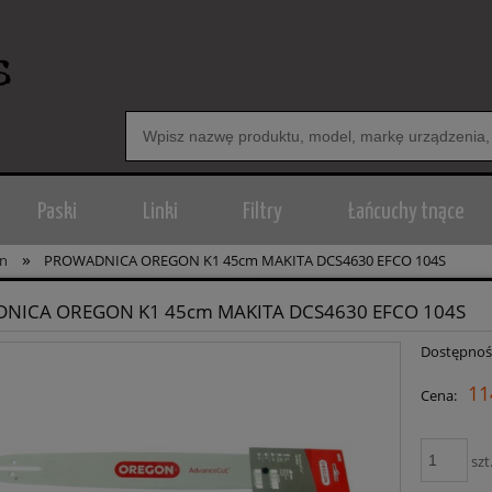
Paski
Linki
Filtry
Łańcuchy tnące
»
on
PROWADNICA OREGON K1 45cm MAKITA DCS4630 EFCO 104S
NICA OREGON K1 45cm MAKITA DCS4630 EFCO 104S
Dostępnoś
11
Cena:
szt