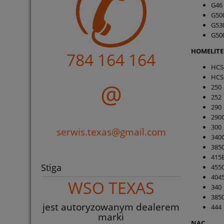
G46
G50
G53
G50
HOMELITE
784 164 164
HCS
HCS
@
250
252
290
290
300
serwis.texas@gmail.com
340
385
415
Stiga
455
404
WSO TEXAS
340
385
jest autoryzowanym dealerem
444
marki
NAC