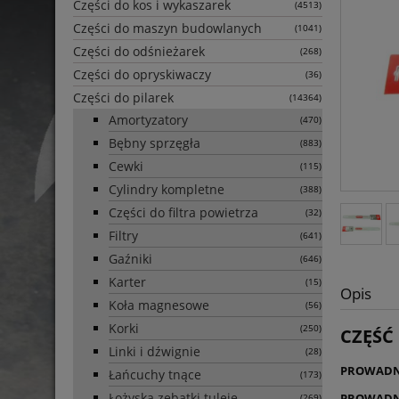
Części do kos i wykaszarek
(4513)
Części do maszyn budowlanych
(1041)
Części do odśnieżarek
(268)
Części do opryskiwaczy
(36)
Części do pilarek
(14364)
Amortyzatory
(470)
Bębny sprzęgła
(883)
Cewki
(115)
Cylindry kompletne
(388)
Części do filtra powietrza
(32)
Filtry
(641)
Gaźniki
(646)
Karter
(15)
Opis
Koła magnesowe
(56)
Korki
(250)
CZĘŚĆ
Linki i dźwignie
(28)
PROWADN
Łańcuchy tnące
(173)
Łożyska zębatki tuleje
PROWADN
(269)