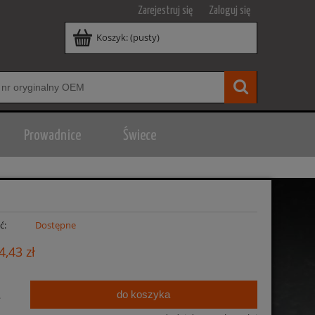
Zarejestruj się
Zaloguj się
Koszyk:
(pusty)
Prowadnice
Świece
ć:
Dostępne
4,43 zł
do koszyka
.