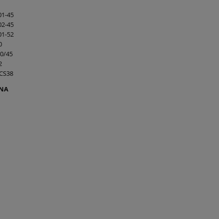
01-45
02-45
01-52
0
0/45
2
CS38
NA