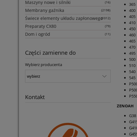
Maszyny nowe i silniki
(16)
365
Membrany gaźnika
400
(2198)
405
Świece elementy układu zapłonowego
(1012)
410
Preparaty CX80
(79)
450
Dom i ogród
(11)
460
465
470
Części zamienne do
495
500
Wybierz producenta
510
540
545
P50
P50
P55
Kontakt
ZENOAH
G38
G41
G41
G45