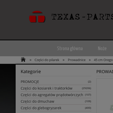
Strona główna
Noże
»
»
»
Części do pilarek
Prowadnice
45 cm Oreg
Kategorie
PROWAD
PROMOCJE
(2)
Części do kosiarek i traktorków
(29206)
Części do agregatów prądotwórczych
(107)
Części do dmuchaw
(109)
Części do glebogryzarek
(400)