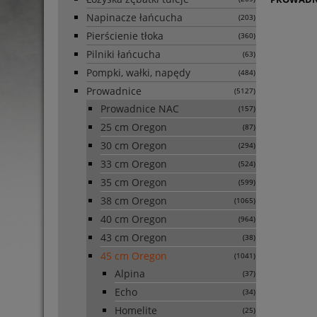
Napinacze łańcucha
(203)
Pierścienie tłoka
(360)
Pilniki łańcucha
(63)
Pompki, wałki, napędy
(484)
Prowadnice
(5127)
Prowadnice NAC
(157)
25 cm Oregon
(87)
30 cm Oregon
(294)
33 cm Oregon
(524)
35 cm Oregon
(599)
38 cm Oregon
(1065)
40 cm Oregon
(964)
43 cm Oregon
(38)
45 cm Oregon
(1041)
Alpina
(37)
Echo
(34)
Homelite
(25)