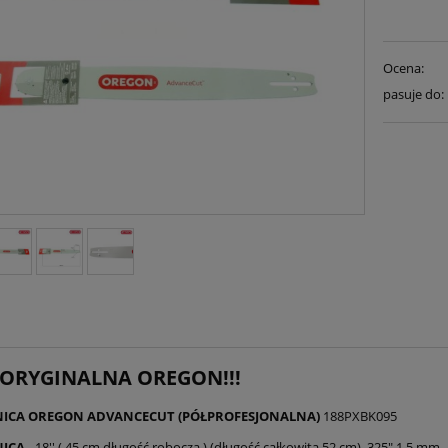
Ocena:
pasuje do:
 ORYGINALNA OREGON!!!
ICA
OREGON ADVANCECUT
(PÓŁPROFESJONALNA)
188PXBK095
ICA
- 18'' ( 45 cm długość robocza ) (długość całkowita 52 cm) .325" 1,5 mm