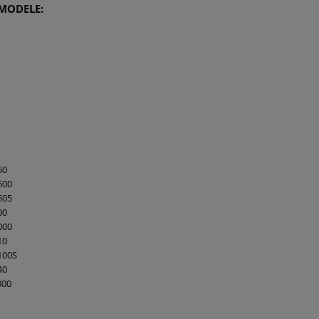
 MODELE:
60
600
605
00
000
10
100S
40
800