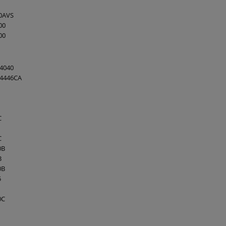
0AVS
00
00
4040
4446CA
C
C
0B
B
0B
5
0C