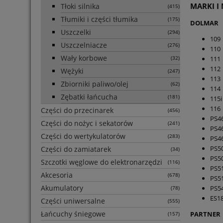
MARKI I
Tłoki silnika
(415)
Tłumiki i części tłumika
(175)
DOLMAR
Uszczelki
(294)
109
Uszczelniacze
(276)
110
Wały korbowe
111
(32)
112
Wężyki
(247)
113
Zbiorniki paliwo/olej
(62)
114
Zębatki łańcucha
(181)
115i
116
Części do przecinarek
(456)
PS4
Części do nożyc i sekatorów
(241)
PS4
Części do wertykulatorów
(283)
PS4
PS5
Części do zamiatarek
(34)
PS5
Szczotki węglowe do elektronarzędzi
(116)
PS5
Akcesoria
(678)
PS5
Akumulatory
PS5
(78)
ES1
Części uniwersalne
(555)
Łańcuchy śniegowe
PARTNER
(157)