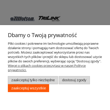
Dbamy o Twoją prywatność
Pomoc
Pliki cookies i pokrewne im technologie umożliwiają poprawne
działanie strony i pomagają nam dostosować ofertę do Twoich
WSO TEXAS
potrzeb. Możesz zaakceptować wykorzystanie przez nas
wszystkich tych plików i przejść do sklepu lub dostosować użycie
Moje konto
plików do swoich preferencji, wybierając opcję "Dostosuj zgody".
Więcej o plikach cookies przeczytasz w naszej Polityce
prywatności.
Zakupy
zaakceptuj tylko niezbędne
dostosuj zgody
Informacje
zaakceptuj wszystkie
pokaż pełną wersję strony
WSO TEXAS © 2017