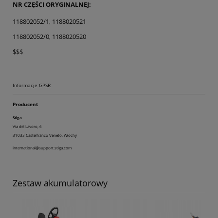
NR CZĘŚCI ORYGINALNEJ:
118802052/1, 1188020521
118802052/0, 1188020520
$$$
Informacje GPSR
Producent
Stiga
Via del Lavoro, 6
31033 Castelfranco Veneto, Włochy
international@support.stiga.com
Zestaw akumulatorowy