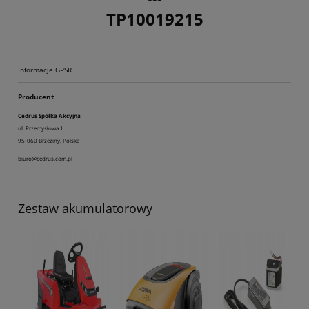
TP10019215
Informacje GPSR
Producent
Cedrus Spółka Akcyjna
ul. Przemysłowa 1
95-060 Brzeziny, Polska
biuro@cedrus.com.pl
Zestaw akumulatorowy