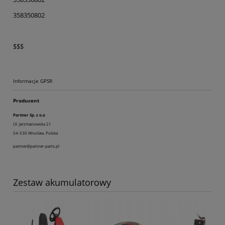
358350802
$$$
Informacje GPSR
Producent
Partner Sp. z o.o
Ul. Jerzmanowska 21
54-530 Wrocław, Polska
partner@partner-parts.pl
Zestaw akumulatorowy