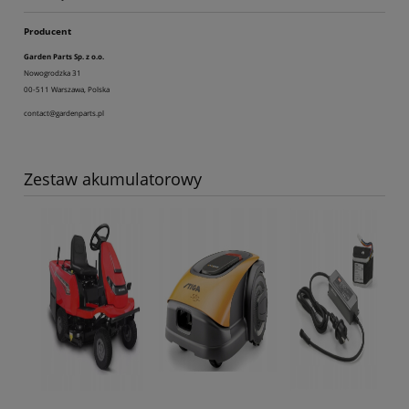
Producent
Garden Parts Sp. z o.o.
Nowogrodzka 31
00-511 Warszawa, Polska
contact@gardenparts.pl
Zestaw akumulatorowy