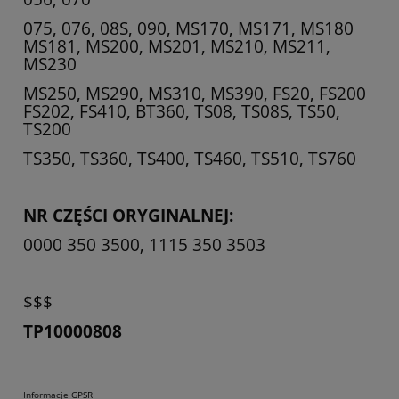
075, 076, 08S, 090, MS170, MS171, MS180
MS181, MS200, MS201, MS210, MS211,
MS230
MS250, MS290, MS310, MS390, FS20, FS200
FS202, FS410, BT360, TS08, TS08S, TS50,
TS200
TS350, TS360, TS400, TS460, TS510, TS760
NR CZĘŚCI ORYGINALNEJ:
0000 350 3500, 1115 350 3503
$$$
TP10000808
Informacje GPSR