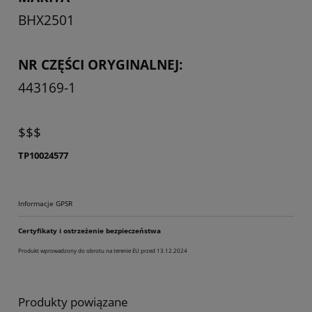
BHX2501
NR CZĘŚCI ORYGINALNEJ:
443169-1
$$$
TP10024577
Informacje GPSR
Certyfikaty i ostrzeżenie bezpieczeństwa
Produkt wprowadzony do obrotu na terenie EU przed 13.12.2024
Produkty powiązane