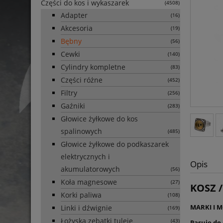
Części do kos i wykaszarek
(4508)
Adapter
(16)
Akcesoria
(19)
Bębny
(56)
Cewki
(140)
Cylindry kompletne
(83)
Części różne
(452)
Filtry
(256)
Gaźniki
(283)
Głowice żyłkowe do kos
spalinowych
(485)
Głowice żyłkowe do podkaszarek
elektrycznych i
Opis
akumulatorowych
(56)
Koła magnesowe
(27)
KOSZ 
Korki paliwa
(108)
MARKI I M
Linki i dźwignie
(169)
Łożyska zębatki tuleje
(43)
Pasuje do