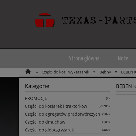
Strona główna
Noże
»
»
»
Części do kos i wykaszarek
Bębny
BĘBEN 
Kategorie
BĘBEN 
PROMOCJE
(2)
Części do kosiarek i traktorków
(29205)
Części do agregatów prądotwórczych
(107)
Części do dmuchaw
(109)
Części do glebogryzarek
(400)