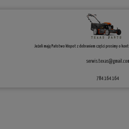
Jeżeli mają Państwo kłopot z dobraniem części prosimy o konta
serwis.texas@gmail.co
784 164 164