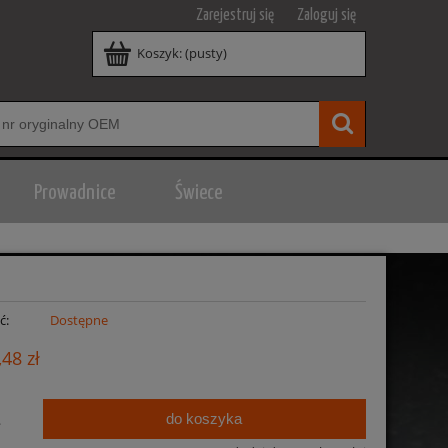
Zarejestruj się
Zaloguj się
Koszyk:
(pusty)
Prowadnice
Świece
ć:
Dostępne
,48 zł
do koszyka
.