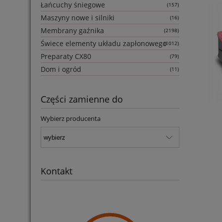
Łańcuchy śniegowe
(157)
Maszyny nowe i silniki
(16)
Membrany gaźnika
(2198)
Świece elementy układu zapłonowego
(1012)
Preparaty CX80
(79)
Dom i ogród
(11)
Części zamienne do
Wybierz producenta
Kontakt