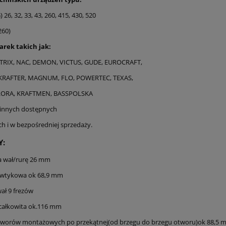
 26, 32, 33, 43, 260, 415, 430, 520
260)
arek takich jak:
TRIX, NAC, DEMON, VICTUS, GUDE, EUROCRAFT,
KRAFTER, MAGNUM, FLO, POWERTEC, TEXAS,
LORA, KRAFTMEN, BASSPOLSKA
 innych dostępnych
h i w bezpośredniej sprzedaży.
Y:
a wał/rurę 26 mm
 wtykowa ok 68,9 mm
ał 9 frezów
całkowita ok.116 mm
tworów montażowych po przekątnej(od brzegu do brzegu otworu)ok 88,5 