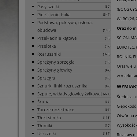
Pasy szelki
(30)
(BC CG CYG)
Pierścienie tłoka
(347)
WLBC (26, 
Podstawa, pokrywa, osłona,
Oraz do m
obudowa
(109)
SCION, MA
Przekładnie kątowe
(80)
Przelotka
(57)
EUROTEC, 
Rozruszniki
(375)
ROLNIK, F
Sprężyny sprzęgła
(59)
Oraz wielu
Sprężyny głowicy
(47)
w marketac
Sprzęgła
(86)
Sznurki linki rozrusznika
WYMIAR
(42)
Szpule, wkłady głowicy żyłkowej
(271)
Średnica n
Śruba
(39)
Głębokość
Tarcze noże tnące
(91)
Otwór na w
Tłoki silnika
(118)
Wysokość 
Tłumiki
(10)
Uszczelki
(187)
Rozstaw o