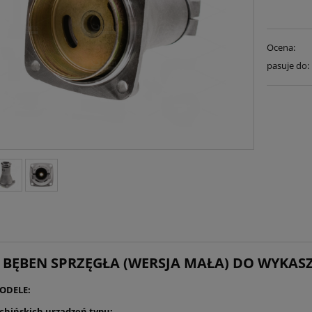
Ocena:
pasuje do:
/ BĘBEN SPRZĘGŁA (WERSJA MAŁA) DO WYKAS
ODELE:
 chińskich urządzeń typu: