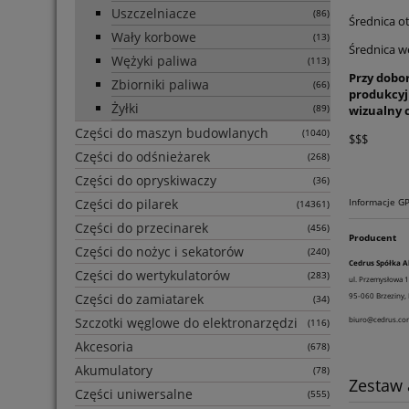
Uszczelniacze
(86)
Średnica 
Wały korbowe
(13)
Średnica w
Wężyki paliwa
(113)
Przy dobo
Zbiorniki paliwa
(66)
produkcyj
Żyłki
wizualny c
(89)
Części do maszyn budowlanych
(1040)
$$$
Części do odśnieżarek
(268)
Części do opryskiwaczy
(36)
Informacje G
Części do pilarek
(14361)
Części do przecinarek
(456)
Producent
Części do nożyc i sekatorów
(240)
Cedrus Spółka A
Części do wertykulatorów
(283)
ul. Przemysłowa 1
95-060 Brzeziny, 
Części do zamiatarek
(34)
biuro@cedrus.co
Szczotki węglowe do elektronarzędzi
(116)
Akcesoria
(678)
Akumulatory
(78)
Zestaw
Części uniwersalne
(555)