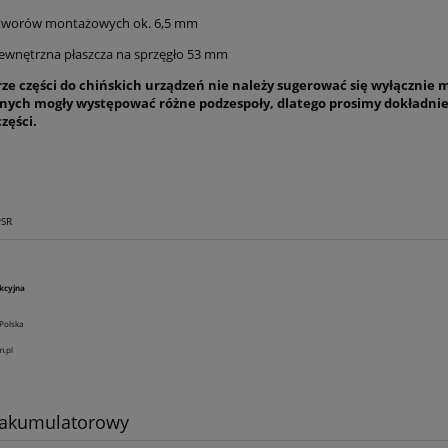
otworów montażowych ok. 6,5 mm
ewnętrzna płaszcza na sprzęgło 53 mm
rze części do chińskich urządzeń nie należy sugerować się wyłącznie
nych mogły występować różne podzespoły, dlatego prosimy dokładni
zęści.
PSR
kcyjna
Polska
m.pl
 akumulatorowy