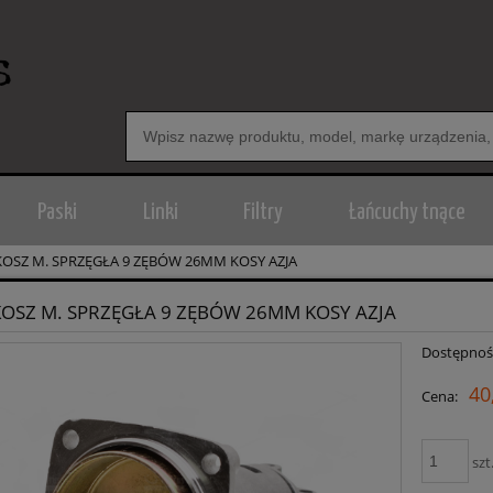
Paski
Linki
Filtry
Łańcuchy tnące
KOSZ M. SPRZĘGŁA 9 ZĘBÓW 26MM KOSY AZJA
KOSZ M. SPRZĘGŁA 9 ZĘBÓW 26MM KOSY AZJA
Dostępnoś
40
Cena:
szt