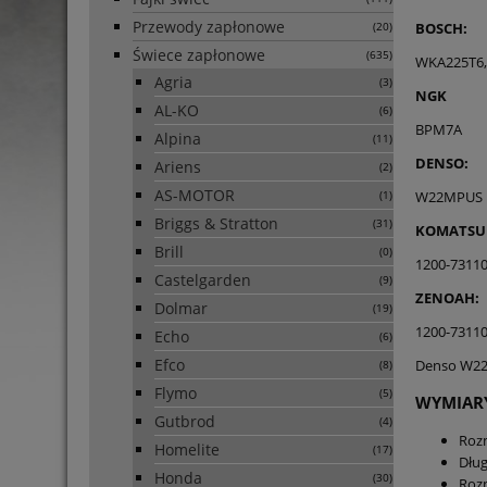
Przewody zapłonowe
BOSCH:
(20)
Świece zapłonowe
(635)
WKA225T6,
Agria
(3)
NGK
AL-KO
(6)
BPM7A
Alpina
(11)
DENSO:
Ariens
(2)
AS-MOTOR
W22MPUS
(1)
Briggs & Stratton
(31)
KOMATSU
Brill
(0)
1200-73110
Castelgarden
(9)
ZENOAH:
Dolmar
(19)
1200-73110
Echo
(6)
Efco
Denso W2
(8)
Flymo
(5)
WYMIAR
Gutbrod
(4)
Roz
Homelite
(17)
Dług
Honda
(30)
Rozm