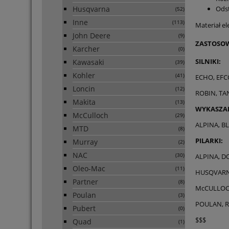
Husqvarna
Ods
(52)
Inne
(113)
Materiał el
John Deere
(9)
ZASTOSOW
Karcher
(0)
SILNIKI:
Kawasaki
(39)
Kohler
(41)
ECHO, EFC
Loncin
(12)
ROBIN, TA
Makita
(13)
WYKASZAR
McCulloch
(29)
ALPINA, BL
MTD
(8)
PILARKI:
Murray
(2)
NAC
ALPINA, D
(30)
Oleo-Mac
(11)
HUSQVARNA
Partner
(8)
McCULLOCH
Poulan
(3)
POULAN, R
Pubert
(0)
$$$
Quad
(1)