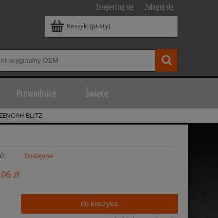
Zarejestruj się
Zaloguj się
Koszyk:
(pusty)
Prowadnice
Świece
ZENOAH BLITZ
ć:
Dostępne
,06 zł
do koszyka
.