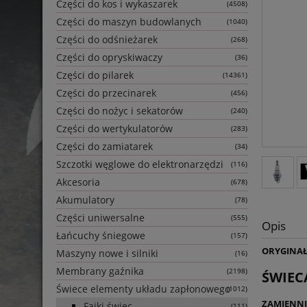
Części do kos i wykaszarek
(4508)
Części do maszyn budowlanych
(1040)
Części do odśnieżarek
(268)
Części do opryskiwaczy
(36)
Części do pilarek
(14361)
Części do przecinarek
(456)
Części do nożyc i sekatorów
(240)
Części do wertykulatorów
(283)
Części do zamiatarek
(34)
Szczotki węglowe do elektronarzędzi
(116)
Akcesoria
(678)
Akumulatory
(78)
Części uniwersalne
(555)
Opis
Łańcuchy śniegowe
(157)
ORYGINAŁ
Maszyny nowe i silniki
(16)
Membrany gaźnika
(2198)
ŚWIEC
Świece elementy układu zapłonowego
(1012)
ZAMIENNI
Fajki świec
(111)