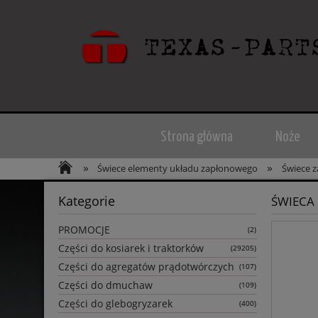
Strona główna
Noże
»
»
Świece elementy układu zapłonowego
Świece 
Kategorie
ŚWIECA
PROMOCJE
(2)
Części do kosiarek i traktorków
(29205)
Części do agregatów prądotwórczych
(107)
Części do dmuchaw
(109)
Części do glebogryzarek
(400)