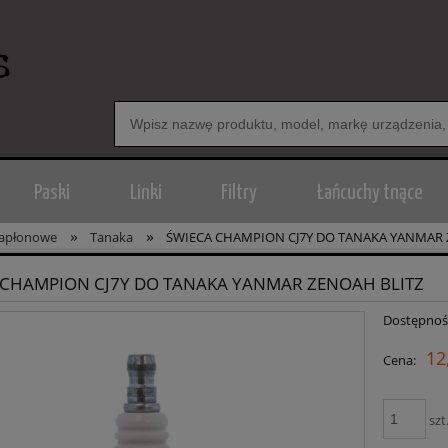
Paski
Linki
Filtry
Łańcuchy tnące
»
»
zapłonowe
Tanaka
ŚWIECA CHAMPION CJ7Y DO TANAKA YANMAR 
 CHAMPION CJ7Y DO TANAKA YANMAR ZENOAH BLITZ
Dostępnoś
12
Cena:
szt