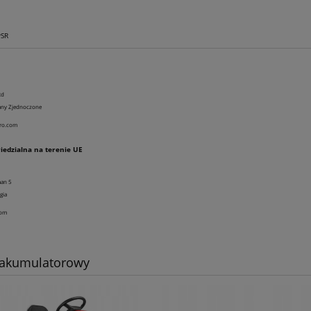
PSR
Rd
tany Zjednoczone
ro.com
edzialna na terenie UE
aan 5
gia
com
 akumulatorowy