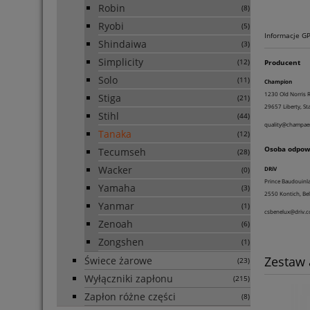
Robin
(8)
Ryobi
(5)
Informacje G
Shindaiwa
(3)
Simplicity
Producent
(12)
Solo
(11)
Champion
1230 Old Norris 
Stiga
(21)
29657 Liberty, S
Stihl
(44)
quality@champae
Tanaka
(12)
Osoba odpowi
Tecumseh
(28)
Wacker
DRiV
(0)
Prince Baudouinl
Yamaha
(3)
2550 Kontich, Bel
Yanmar
(1)
csbenelux@driv.
Zenoah
(6)
Zongshen
(1)
Zestaw
Świece żarowe
(23)
Wyłączniki zapłonu
(215)
Zapłon różne części
(8)