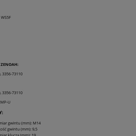
 WS5F
 ZENOAH:
, 3356-73110
, 3356-73110
2MP-U
Y:
miar gwintu (mm): M14
ość gwintu (mm): 9,5
iar klucza (mm): 19