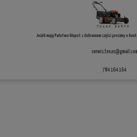
Jeżeli mają Państwo kłopot z dobraniem części prosimy o konta
serwis.texas@gmail.co
784 164 164