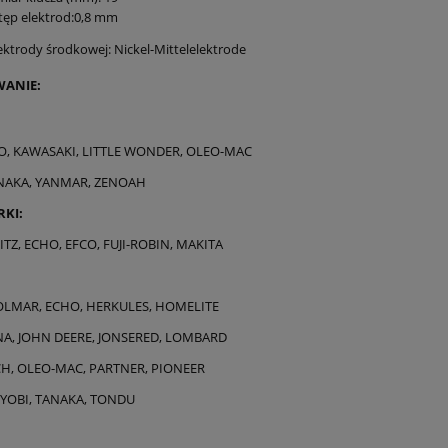
tęp elektrod:0,8 mm
ektrody środkowej: Nickel-Mittelelektrode
ANIE:
O, KAWASAKI, LITTLE WONDER, OLEO-MAC
NAKA, YANMAR, ZENOAH
KI:
ITZ, ECHO, EFCO, FUJI-ROBIN, MAKITA
OLMAR, ECHO, HERKULES, HOMELITE
, JOHN DEERE, JONSERED, LOMBARD
, OLEO-MAC, PARTNER, PIONEER
YOBI, TANAKA, TONDU