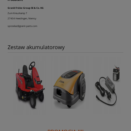
Granit Fricke Group SE & Co. KG
Zum Kreuzkamp 7
27404 Heeslingen, Niemcy
sprzedaz@granit-parts.com
Zestaw akumulatorowy