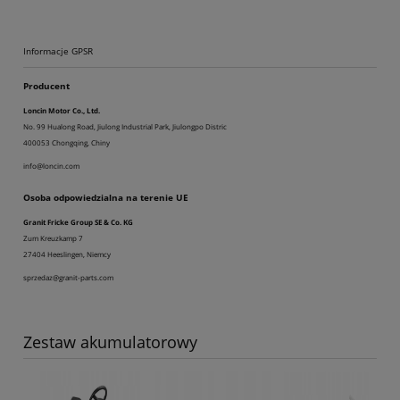
Informacje GPSR
Producent
Loncin Motor Co., Ltd.
No. 99 Hualong Road, Jiulong Industrial Park, Jiulongpo Distric
400053 Chongqing, Chiny
info@loncin.com
Osoba odpowiedzialna na terenie UE
Granit Fricke Group SE & Co. KG
Zum Kreuzkamp 7
27404 Heeslingen, Niemcy
sprzedaz@granit-parts.com
Zestaw akumulatorowy