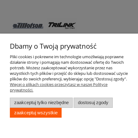
Dbamy o Twoją prywatność
Pomoc
Pliki cookies i pokrewne im technologie umożliwiają poprawne
działanie strony i pomagają nam dostosować ofertę do Twoich
WSO TEXAS
potrzeb. Możesz zaakceptować wykorzystanie przez nas
wszystkich tych plików i przejść do sklepu lub dostosować użycie
Moje konto
plików do swoich preferencji, wybierając opcję "Dostosuj zgody".
Więcej o plikach cookies przeczytasz w naszej Polityce
prywatności.
Zakupy
zaakceptuj tylko niezbędne
dostosuj zgody
Informacje
zaakceptuj wszystkie
pokaż pełną wersję strony
WSO TEXAS © 2017